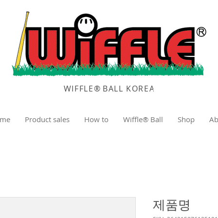
WIFFLE
®
BALL KOREA
me
Product sales
How to
Wiffle® Ball
Shop
Ab
제품명