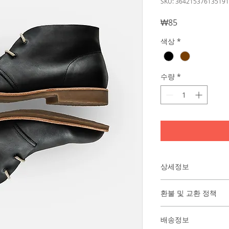
SKU: 364215376135191
가
₩85
격
색상
*
수량
*
상세정보
제품의 세부 사항들을 
환불 및 교환 정책
리방법 등 친절하고 
어줍니다. 제품의 어
"환불 정책", "제품
지 우선순위를 잘 
배송정보
품 정보를 제공하세